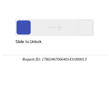
QR
产品分类
PRODUCTS
电荷调整剂系列
QR8083
是一种季铵